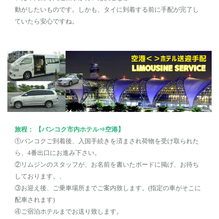
動がしたいものです。しかも、タイに到着する前に手配が完了し
ていたら安心ですね。
旅程： 【バンコク市内ホテル⇒空港】
①バンコクご到着後、入国手続きを済まされ荷物を受け取られた
ら、4番出口にお進み下さい。
②リムジンのスタッフが、お名前を書いたボードに掲げ、お待ち
しております。、
③お迎え後、ご乗車場所までご案内致します。(指定の車がそこに
配車されます)
④ご宿泊ホテルまでお送り致します。