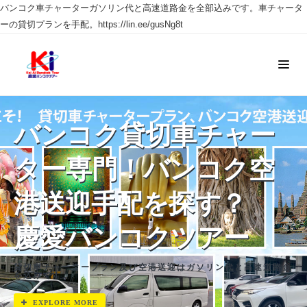
バンコク車チャーターガソリン代と高速道路金を全部込みです。車チャータ
ーの貸切プランを手配。https://lin.ee/gusNg8t
バンコク貸切車チャー
ター専門！バンコク空
港送迎手配を探す？
慶愛バンコクツアー
貸切車チャータープラン及び空港送迎はガソリン代と高速道路金
を込みです。
EXPLORE MORE