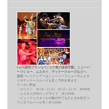
Car5(貸切プラン!)バンコク夜の送迎手配。ニューハ
ーフショー、ムエタイ、ディナークルーズなどへ
慶愛バンコクツアーはニューハーフショーやムエタ
イやディナークルーズも安く予約出来ます。
クーポン料金
・カリプソ
18:30～21:25、20:15～21:25 ＠900B
・ムエタイ(VIP)リングサイド ＠2,000B
・ビュッフェスタイルの船の中でもひときわ目立つ
ワンダフルパール号！＠1,600B