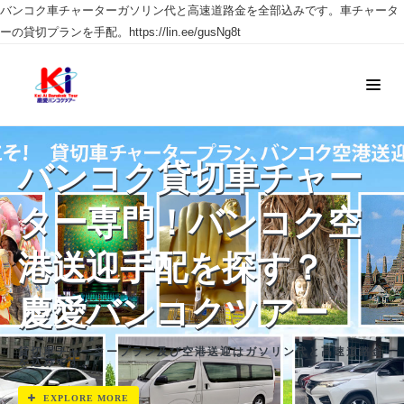
バンコク車チャーターガソリン代と高速道路金を全部込みです。車チャータ
ーの貸切プランを手配。https://lin.ee/gusNg8t
バンコク貸切車チャー
ター専門！バンコク空
港送迎手配を探す？
慶愛バンコクツアー
貸切車チャータープラン及び空港送迎はガソリン代と高速道路金
を込みです。
EXPLORE MORE