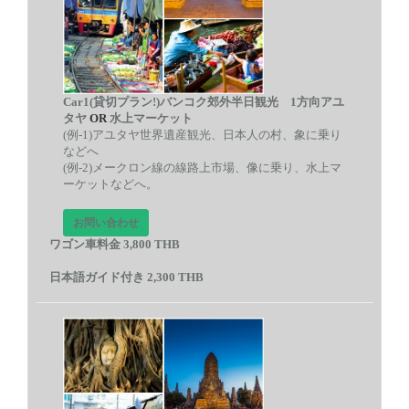
Car1(貸切プラン!)バンコク郊外半日観光 1方向アユ
タヤ
OR
水上マーケット
(例-1)アユタヤ世界遺産観光、日本人の村、象に乗り
などへ
(例-2)メークロン線の線路上市場、像に乗り、水上マ
ーケットなどへ。
お問い合わせ
ワゴン車料金 3,800 THB
日本語ガイド付き
2,300 THB