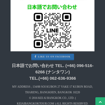
LIKE US ON FACEBOOK
日本語でお問い合わせ TEL. (+66) 096-516-
6266 (ナンタワン)
TEL.(+66) 062-636-9366
MY ADDRESS ; 134/88 SOI KUBON 27 YAKE 17 KUBON ROAD,
THARENG, BANGKHEN, BANGKOK 10220
© 2016 KEI AI BANGKOK CO., LTD. (
KEIAIBANGKOKTOUR.COM ) ALL RIGHTS RESERVED.