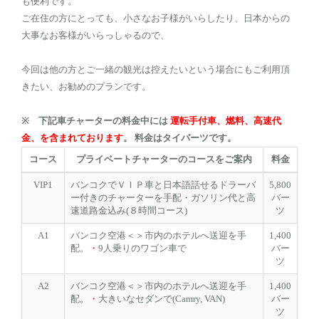
も便利です。
ご在住の方にとっても、小さなお子様がいらしたり、日本からの
大事なお客様がいらっしゃるので、
今回は他の方とご一緒の観光は控えたいという場合にもご利用頂
きたい、お勧めのプランです。
※ 下記車チャーターの料金中には
運転手付車、燃料、高速代
金、を含まれております
。 料金はタイバーツです。
コース
プライベートチャーターのコースをご案内
料金
VIP1
バンコクでＶＩＰ車と日本語話せるドラーバ
5,800
ー付きのチャーターを手配・ガソリン代と高
バー
速道路金込み(８時間コース)
ツ
A1
バンコク空港＜＞市内のホテルへ送迎を手
1,400
配。
・
9人乗りのワゴン車で
バー
ツ
A2
バンコク空港＜＞市内のホテルへ送迎を手
1,400
配。
・
大きいなセダンで(Camry, VAN)
バー
ツ