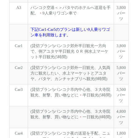
A3
バンコク空港＜＞パタヤのホテルへ送迎を手
3,800
配。
・
9人乗りワゴン車で
バー
ツ
下記Car1-Car5のプランは新しい9人乗りワゴ
ン車を利用致します。
Car1
(貸切プラン!)バンコク郊外半日観光一方向
3,800
で、例アユタヤ半日観光 ＯＲ 例水上マーケ
バー
ット半日観光(5時間)
ツ
Car2
(貸切プラン!)バンコク郊外一日観光、人気両
5,800
方に観光したい、水上マーケットとアユタ
バー
ヤ、パタヤ、カンチャナブリへ観光(9時間)
ツ
Car3
(貸切プラン!)バンコク市内中心他、３大寺院
3,500
観光、射撃、買い物などに
・
半日観光(5時間)
バー
ツ
(貸切プラン!)バンコク市内中心他、３大寺院
4,800
観光、射撃、買い物などに
・
一日観光(8時間)
バー
ツ
Car4
(貸切プラン!)バンコク夜の送迎を手配、ニュ
1,800