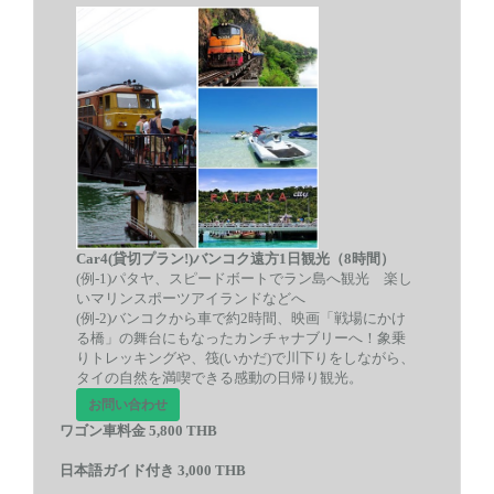
Car4(貸切プラン!)バンコク遠方1日観光（8時間）
(例-1)パタヤ、スピードボートでラン島へ観光 楽し
いマリンスポーツアイランドなどへ
(例-2)
バンコクから車で約2
時間、映画「戦場にかけ
る橋」の舞台にもなったカンチャナブリーへ！象乗
りトレッキングや、筏
(
いかだ
)
で川下りをしながら、
タイの自然を満喫できる感動の日帰り観光。
お問い合わせ
ワゴン車料金 5,800 THB
日本語ガイド付き 3,000 THB