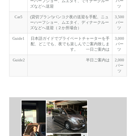
ーハーフショー、ムエタイ、でイナークルー
バー
ズなどへ送迎
ツ
Car5
(貸切プラン!)バンコク夜の送迎を手配、ニュ
3,500
ーハーフショー、ムエタイ、ディナークルー
バー
ズなどへ送迎（２か所場合）
ツ
Guide1
日本語ガイドでプライベートチャーターを手
3,000
配、どこでも、夜でも楽しんでご案内致しま
バー
す。 一日ご案内は
ツ
Guide2
半日ご案内は
2,000
バー
ツ