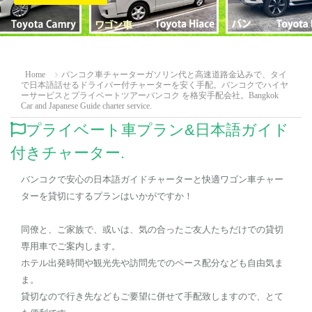
Home
バンコク車チャーターガソリン代と高速道路金込みで、タイ
で日本語話せるドライバー付チャーターを安く手配。バンコクでハイヤ
ーサービスとプライベートツアーバンコク を格安手配会社。Bangkok
Car and Japanese Guide charter service.
プライベート車プラン&日本語ガイド
付きチャーター.
バンコクで安心の日本語ガイドチャーターと快適ワゴン車チャー
ターを貸切にするプランはいかがですか！
同僚と、ご家族で、或いは、気の合ったご友人たちだけでの貸切
専用車でご案内します。
ホテル出発時間や観光先や訪問先でのペース配分なども自由気ま
ま。
貸切なので行き先などもご要望に併せて手配致しますので、とて